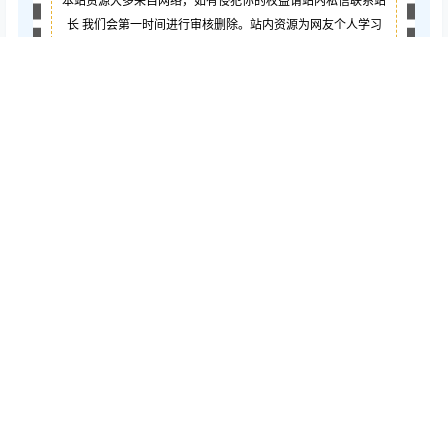
本站资源大多来自网络，如有侵犯你的权益请站内私信联系站
长
我们会第一时间进行审核删除。站内资源为网友个人学习
或测试研究使用，未经原版权作者许可,禁止用于任何商业途
径！请在下载24小时内删除！
如果遇到
付费
才可
观看
的文章，建议升级
终身VIP。
全站
所有资源
“
任意下免费看
”。
如需开通会员:
点击此处即可开通
给TA谢
点点赞赏，手留余香
谢
还没有人赞赏，快来当第一个赞赏的人吧！
0
0
海报分享
收藏