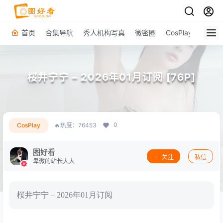
首页
合集导航
秀人机构写真
微密圈
CosPlay
原图下
桜井宁宁 – 2026年01月订阅 [76P]
0
CosPlay
🔥热度：76453
图好看
关注
私信
卑微的站长大大
桜井宁宁 – 2026年01月订阅