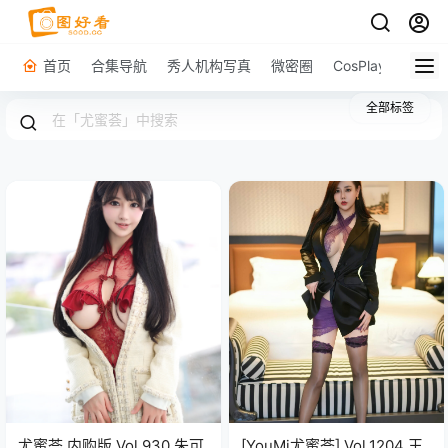
首页
合集导航
秀人机构写真
微密圈
CosPlay
原图下
全部标签
尤蜜荟 内购版 Vol.930 朱可
[YouMi尤蜜荟] Vol.1204 王