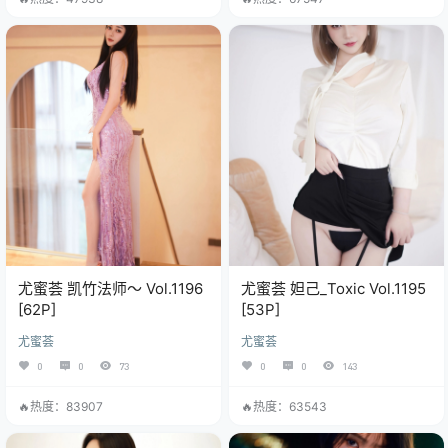
尤蜜荟 凯竹法师～ Vol.1196
尤蜜荟 妲己_Toxic Vol.1195
[62P]
[53P]
尤蜜荟
尤蜜荟
0
0
73
0
0
143
🔥热度：83907
🔥热度：63543