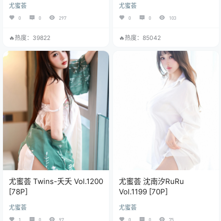
[64P]
尤蜜荟
尤蜜荟
0
0
297
0
0
103
🔥热度：39822
🔥热度：85042
尤蜜荟 Twins-夭夭 Vol.1200
尤蜜荟 沈南汐RuRu
[78P]
Vol.1199 [70P]
尤蜜荟
尤蜜荟
1
0
97
0
0
75