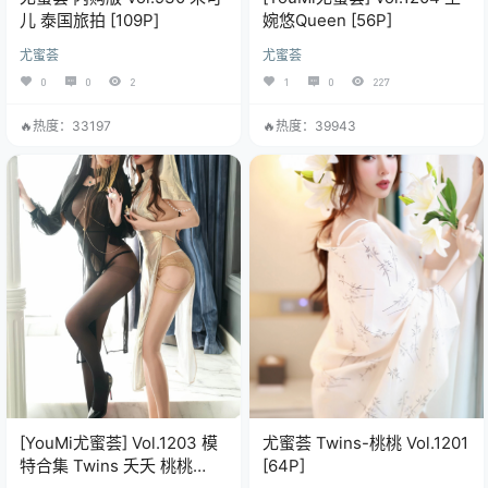
儿 泰国旅拍 [109P]
婉悠Queen [56P]
尤蜜荟
尤蜜荟
0
0
2
1
0
227
🔥热度：33197
🔥热度：39943
[YouMi尤蜜荟] Vol.1203 模
尤蜜荟 Twins-桃桃 Vol.1201
特合集 Twins 夭夭 桃桃
[64P]