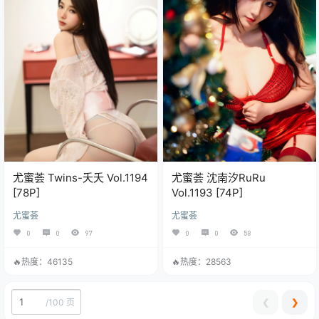
尤蜜荟 Twins-夭夭 Vol.1194
尤蜜荟 沈南汐RuRu
[78P]
Vol.1193 [74P]
尤蜜荟
尤蜜荟
0
0
97
0
0
58
🔥热度：46135
🔥热度：28563
❮
❯
/
100 页