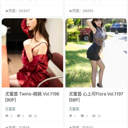
🔥热度：54347
🔥热度：38463
尤蜜荟 Twins-桃桃 Vol.1198
尤蜜荟 心上可Flora Vol.1197
[90P]
[68P]
尤蜜荟
尤蜜荟
0
0
55
1
0
75
🔥热度：47938
🔥热度：67547